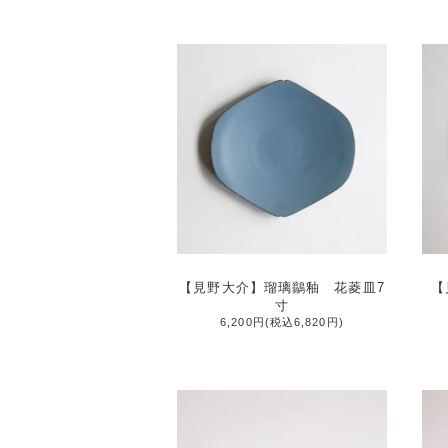
【見野大介】瑠璃鶲釉 花菱皿7
【
寸
6,200円(税込6,820円)