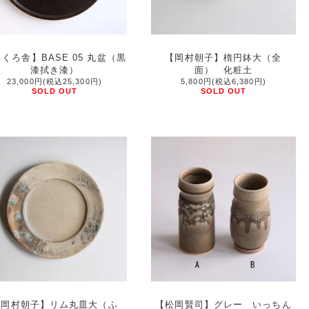
くろ舎】BASE 05 丸盆（黒
【岡村朝子】楕円鉢大（全
漆拭き漆）
面） 化粧土
23,000円(税込25,300円)
5,800円(税込6,380円)
SOLD OUT
SOLD OUT
【岡村朝子】リム丸皿大（ふ
【松岡賢司】グレー いっちん