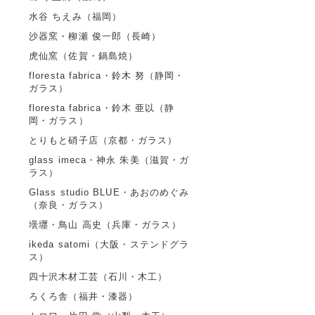
水谷 ちえみ（福岡）
沙器窯・柳瀬 俊一郎（長崎）
虎仙窯（佐賀・鍋島焼）
floresta fabrica・鈴木 努（静岡・
ガラス）
floresta fabrica・鈴木 亜以（静
岡・ガラス）
とりもと硝子店（京都・ガラス）
glass imeca・神永 朱美（滋賀・ガ
ラス）
Glass studio BLUE・あおのめぐみ
（奈良・ガラス）
壜壥・鳥山 高史（兵庫・ガラス）
ikeda satomi（大阪・ステンドグラ
ス）
四十沢木材工芸（石川・木工）
ろくろ舎（福井・漆器）