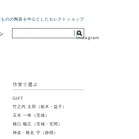
家ものの陶器を中心としたセレクトショップ
ン
作家で選ぶ
GIFT
竹之内 太郎（栃木・益子）
玉木 一将（茨城）
橋口 暢広（茨城・笠間）
神楽・椎名 守（静岡）