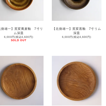
北側雄一】窯変蕎麦釉 7寸リ
【北側雄一】窯変黒釉 7寸リム
ム深皿
深皿
6,000円(税込6,600円)
6,000円(税込6,600円)
SOLD OUT