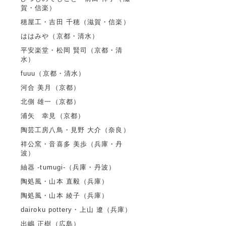
賀・信楽）
穂屋工・吉田 千穂（滋賀・信楽）
ははみや（京都・清水）
平安楽堂・松岡 賢司（京都・清
水）
fuuu（京都・清水）
河合 美月（京都）
北側 雄一（京都）
浦矢 幸見（京都）
陶芸工房八鳥・見野 大介（奈良）
祥公窯・音喜多 美歩（兵庫・丹
波）
紬器 -tumugi-（兵庫・丹波）
陶処風・山本 直毅（兵庫）
陶処風・山本 綾子（兵庫）
dairoku pottery・上山 遼（兵庫）
出嶋 正樹（広島）