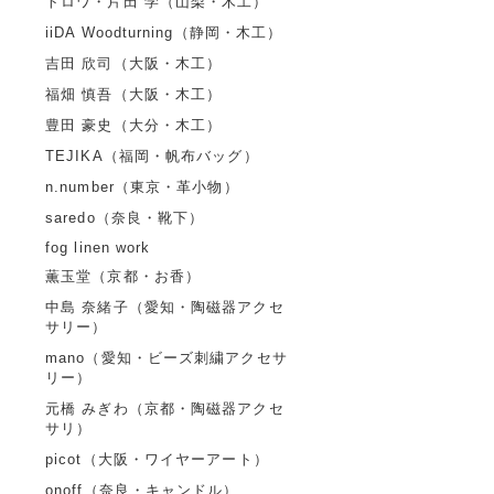
トロワ・片田 学（山梨・木工）
iiDA Woodturning（静岡・木工）
吉田 欣司（大阪・木工）
福畑 慎吾（大阪・木工）
豊田 豪史（大分・木工）
TEJIKA（福岡・帆布バッグ）
n.number（東京・革小物）
saredo（奈良・靴下）
fog linen work
薫玉堂（京都・お香）
中島 奈緒子（愛知・陶磁器アクセ
サリー）
mano（愛知・ビーズ刺繍アクセサ
リー）
元橋 みぎわ（京都・陶磁器アクセ
サリ）
picot（大阪・ワイヤーアート）
onoff（奈良・キャンドル）