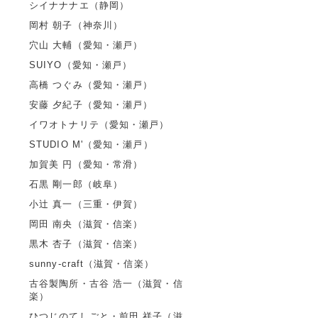
シイナナナエ（静岡）
岡村 朝子（神奈川）
穴山 大輔（愛知・瀬戸）
SUIYO（愛知・瀬戸）
高橋 つぐみ（愛知・瀬戸）
安藤 夕紀子（愛知・瀬戸）
イワオトナリテ（愛知・瀬戸）
STUDIO M'（愛知・瀬戸）
加賀美 円（愛知・常滑）
石黒 剛一郎（岐阜）
小辻 真一（三重・伊賀）
岡田 南央（滋賀・信楽）
黒木 杏子（滋賀・信楽）
sunny-craft（滋賀・信楽）
古谷製陶所・古谷 浩一（滋賀・信
楽）
ひつじのてしごと・前田 祥子（滋