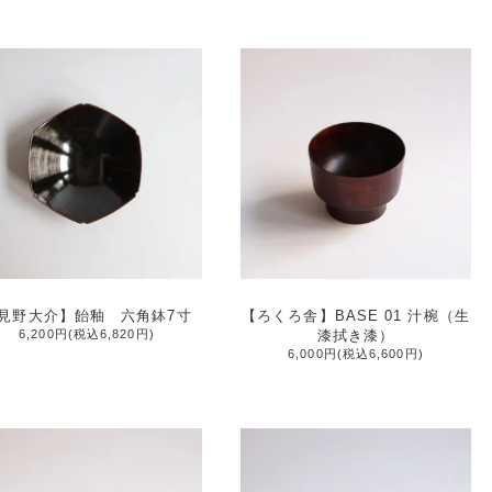
見野大介】飴釉 六角鉢7寸
【ろくろ舎】BASE 01 汁椀（生
6,200円(税込6,820円)
漆拭き漆）
6,000円(税込6,600円)