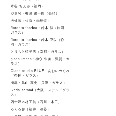
水谷 ちえみ（福岡）
沙器窯・柳瀬 俊一郎（長崎）
虎仙窯（佐賀・鍋島焼）
floresta fabrica・鈴木 努（静岡・
ガラス）
floresta fabrica・鈴木 亜以（静
岡・ガラス）
とりもと硝子店（京都・ガラス）
glass imeca・神永 朱美（滋賀・ガ
ラス）
Glass studio BLUE・あおのめぐみ
（奈良・ガラス）
壜壥・鳥山 高史（兵庫・ガラス）
ikeda satomi（大阪・ステンドグラ
ス）
四十沢木材工芸（石川・木工）
ろくろ舎（福井・漆器）