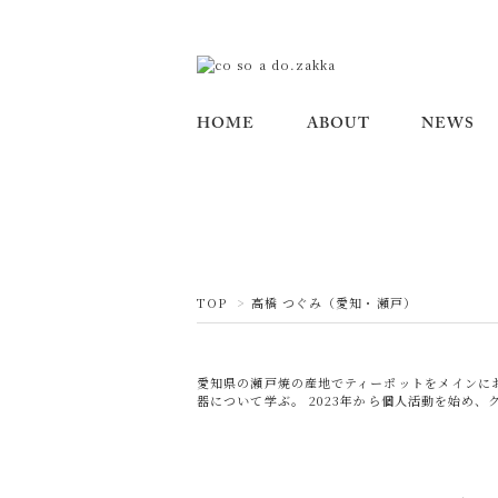
HOME
ABOUT
NEWS
TOP
>
高橋 つぐみ（愛知・瀬戸）
愛知県の瀬戸焼の産地でティーポットをメインにお
器について学ぶ。 2023年から個人活動を始め