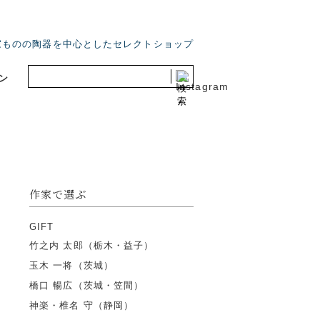
家ものの陶器を中心としたセレクトショップ
ン
作家で選ぶ
GIFT
竹之内 太郎（栃木・益子）
玉木 一将（茨城）
橋口 暢広（茨城・笠間）
神楽・椎名 守（静岡）