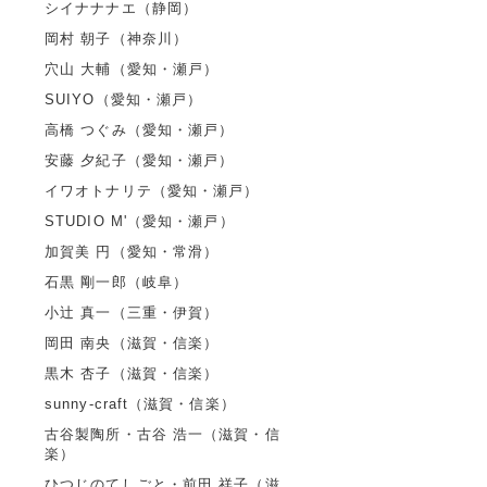
シイナナナエ（静岡）
岡村 朝子（神奈川）
穴山 大輔（愛知・瀬戸）
SUIYO（愛知・瀬戸）
高橋 つぐみ（愛知・瀬戸）
安藤 夕紀子（愛知・瀬戸）
イワオトナリテ（愛知・瀬戸）
STUDIO M'（愛知・瀬戸）
加賀美 円（愛知・常滑）
石黒 剛一郎（岐阜）
小辻 真一（三重・伊賀）
岡田 南央（滋賀・信楽）
黒木 杏子（滋賀・信楽）
sunny-craft（滋賀・信楽）
古谷製陶所・古谷 浩一（滋賀・信
楽）
ひつじのてしごと・前田 祥子（滋