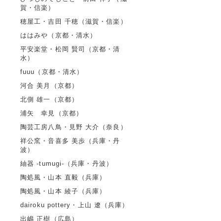
賀・信楽）
穂屋工・吉田 千穂（滋賀・信楽）
ははみや（京都・清水）
平安楽堂・松岡 賢司（京都・清
水）
fuuu（京都・清水）
河合 美月（京都）
北側 雄一（京都）
浦矢 幸見（京都）
陶芸工房八鳥・見野 大介（奈良）
祥公窯・音喜多 美歩（兵庫・丹
波）
紬器 -tumugi-（兵庫・丹波）
陶処風・山本 直毅（兵庫）
陶処風・山本 綾子（兵庫）
dairoku pottery・上山 遼（兵庫）
出嶋 正樹（広島）