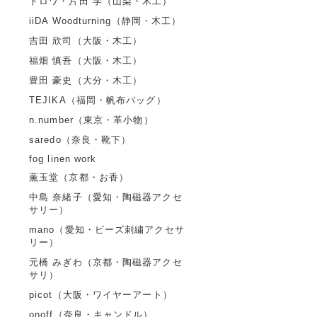
トロワ・片田 学（山梨・木工）
iiDA Woodturning（静岡・木工）
吉田 欣司（大阪・木工）
福畑 慎吾（大阪・木工）
豊田 豪史（大分・木工）
TEJIKA（福岡・帆布バッグ）
n.number（東京・革小物）
saredo（奈良・靴下）
fog linen work
薫玉堂（京都・お香）
中島 奈緒子（愛知・陶磁器アクセ
サリー）
mano（愛知・ビーズ刺繍アクセサ
リー）
元橋 みぎわ（京都・陶磁器アクセ
サリ）
picot（大阪・ワイヤーアート）
onoff（奈良・キャンドル）