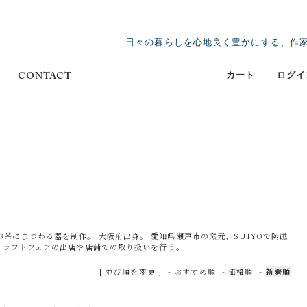
日々の暮らしを心地良く豊かにする、作
カート
ログイ
CONTACT
茶にまつわる器を制作。 大阪府出身。 愛知県瀬戸市の窯元、SUIYOで陶磁
、クラフトフェアの出店や店舗での取り扱いを行う。
[ 並び順を変更 ]
-
おすすめ順
-
価格順
-
新着順