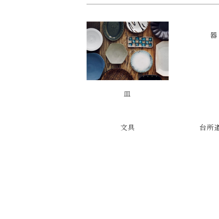
器
皿
文具
台所