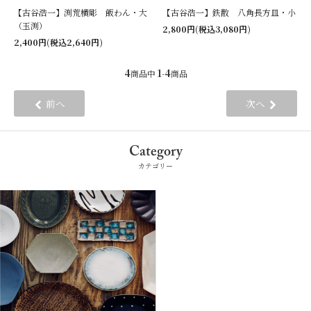
【古谷浩一】渕荒横彫 飯わん・大
【古谷浩一】鉄散 八角長方皿・小
（玉渕）
2,800円(税込3,080円)
2,400円(税込2,640円)
4
1
4
商品中
-
商品
前へ
次へ
Category
カテゴリー