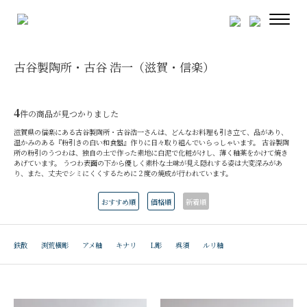
古谷製陶所・古谷 浩一（滋賀・信楽）
4
件の商品が見つかりました
滋賀県の信楽にある古谷製陶所・古谷浩一さんは、どんなお料理も引き立て、品があり、
温かみのある『粉引きの白い和食器』作りに日々取り組んでいらっしゃいます。 古谷製陶
所の粉引のうつわは、独自の土で作った素地に白泥で化粧がけし、薄く釉薬をかけて焼き
あげています。 うつわ表面の下から優しく素朴な土味が見え隠れする姿は大変深みがあ
り、また、丈夫でシミにくくするために２度の焼成が行われています。
おすすめ順
価格順
新着順
鉄散
渕荒横彫
アメ釉
キナリ
L彫
呉須
ルリ釉