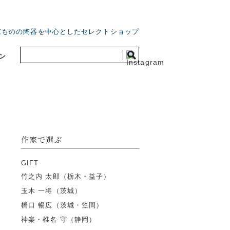
家ものの陶器を中心としたセレクトショップ
ン
作家で選ぶ
GIFT
竹之内 太郎（栃木・益子）
玉木 一将（茨城）
橋口 暢広（茨城・笠間）
神楽・椎名 守（静岡）