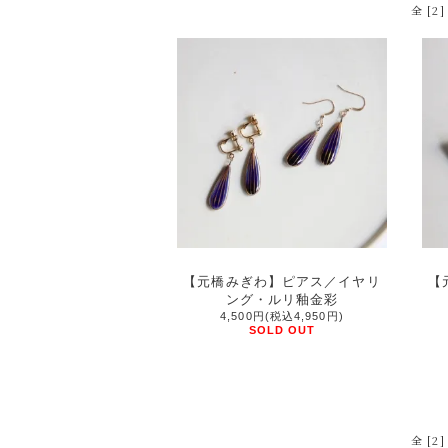
全 [2
【元橋みぎわ】ピアス／イヤリ
【
ング・ルリ釉金彩
4,500円(税込4,950円)
SOLD OUT
全 [2