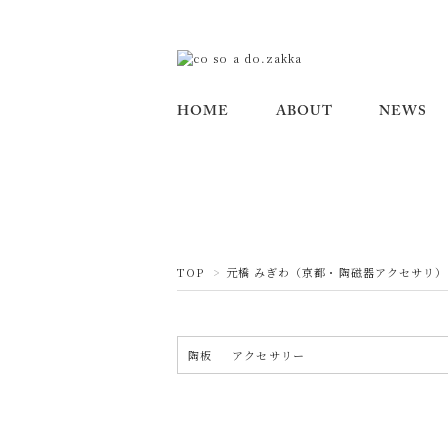
HOME
ABOUT
NEWS
TOP
>
元橋 みぎわ（京都・陶磁器アクセサリ）
陶板
アクセサリー