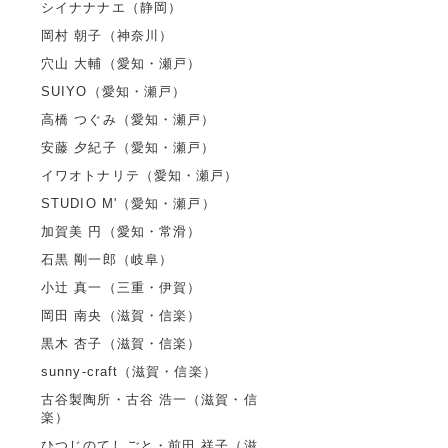
シイナナナエ（静岡）
岡村 朝子（神奈川）
穴山 大輔（愛知・瀬戸）
SUIYO（愛知・瀬戸）
高橋 つぐみ（愛知・瀬戸）
安藤 夕紀子（愛知・瀬戸）
イワオトナリテ（愛知・瀬戸）
STUDIO M'（愛知・瀬戸）
加賀美 円（愛知・常滑）
石黒 剛一郎（岐阜）
小辻 真一（三重・伊賀）
岡田 南央（滋賀・信楽）
黒木 杏子（滋賀・信楽）
sunny-craft（滋賀・信楽）
古谷製陶所・古谷 浩一（滋賀・信
楽）
ひつじのてしごと・前田 祥子（滋