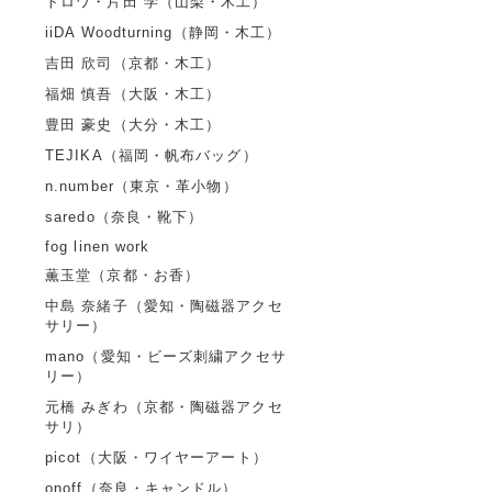
トロワ・片田 学（山梨・木工）
iiDA Woodturning（静岡・木工）
吉田 欣司（京都・木工）
福畑 慎吾（大阪・木工）
豊田 豪史（大分・木工）
TEJIKA（福岡・帆布バッグ）
n.number（東京・革小物）
saredo（奈良・靴下）
fog linen work
薫玉堂（京都・お香）
中島 奈緒子（愛知・陶磁器アクセ
サリー）
mano（愛知・ビーズ刺繍アクセサ
リー）
元橋 みぎわ（京都・陶磁器アクセ
サリ）
picot（大阪・ワイヤーアート）
onoff（奈良・キャンドル）