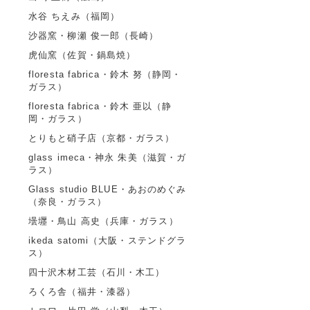
水谷 ちえみ（福岡）
沙器窯・柳瀬 俊一郎（長崎）
虎仙窯（佐賀・鍋島焼）
floresta fabrica・鈴木 努（静岡・
ガラス）
floresta fabrica・鈴木 亜以（静
岡・ガラス）
とりもと硝子店（京都・ガラス）
glass imeca・神永 朱美（滋賀・ガ
ラス）
Glass studio BLUE・あおのめぐみ
（奈良・ガラス）
壜壥・鳥山 高史（兵庫・ガラス）
ikeda satomi（大阪・ステンドグラ
ス）
四十沢木材工芸（石川・木工）
ろくろ舎（福井・漆器）