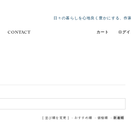
日々の暮らしを心地良く豊かにする、作
カート
ログイ
CONTACT
[ 並び順を変更 ]
-
おすすめ順
-
価格順
-
新着順