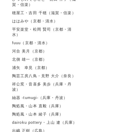
賀・信楽）
穂屋工・吉田 千穂（滋賀・信楽）
ははみや（京都・清水）
平安楽堂・松岡 賢司（京都・清
水）
fuuu（京都・清水）
河合 美月（京都）
北側 雄一（京都）
浦矢 幸見（京都）
陶芸工房八鳥・見野 大介（奈良）
祥公窯・音喜多 美歩（兵庫・丹
波）
紬器 -tumugi-（兵庫・丹波）
陶処風・山本 直毅（兵庫）
陶処風・山本 綾子（兵庫）
dairoku pottery・上山 遼（兵庫）
出嶋 正樹（広島）