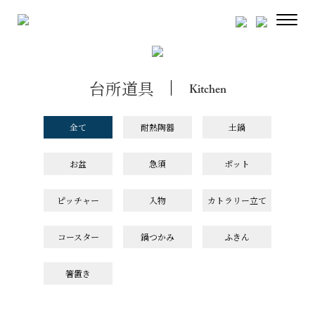
台所道具
Kitchen
全て
耐熱陶器
土鍋
お盆
急須
ポット
ピッチャー
入物
カトラリー立て
コースター
鍋つかみ
ふきん
箸置き