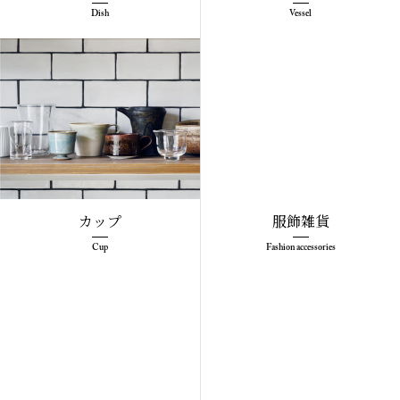
Dish
Vessel
カップ
服飾雑貨
Cup
Fashion accessories