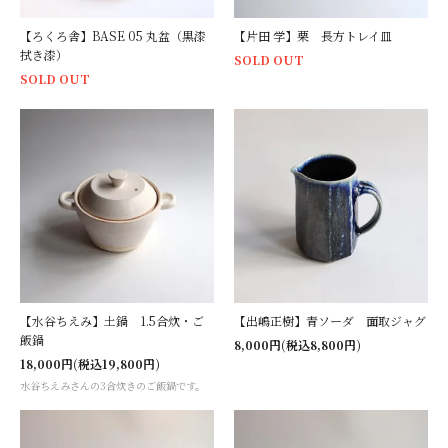
【ろくろ舎】BASE 05 丸盆（黒漆
【片田 学】栗 長方トレイ皿
拭き漆）
SOLD OUT
SOLD OUT
【水谷ちえみ】土鍋 1.5合炊・ご
【出嶋正樹】青ソーダ 面取ジャグ
飯鍋
8,000円(税込8,800円)
18,000円(税込19,800円)
水谷ちえみさんの3合炊きのご飯鍋です。