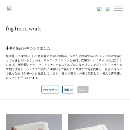
fog linen work
4
件の商品が見つかりました
夏は暑く冬は寒いという寒暖差の大きい気候が、リネンの原料であるフラックスの栽培に
とても適していることから、リトアニアのリネンを使用し衣類やハウスリネンに仕立てて
います。 普段使いがテーマ！キッチンクロスやエプロンなどは丈夫でジャブジャブ洗える
生地を使用し、ハンカチや衣類には細い糸で織られた繊細な生地を使用し、用途に合わせ
て色々な生地を使い分け生産しています。 日々の暮らしの中で気兼ねなく使える普段使い
のリネンを作っています。
おすすめ順
価格順
新着順