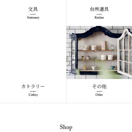
文具
台所道具
Stationery
Kitchen
カトラリー
その他
Cutlery
Other
Shop