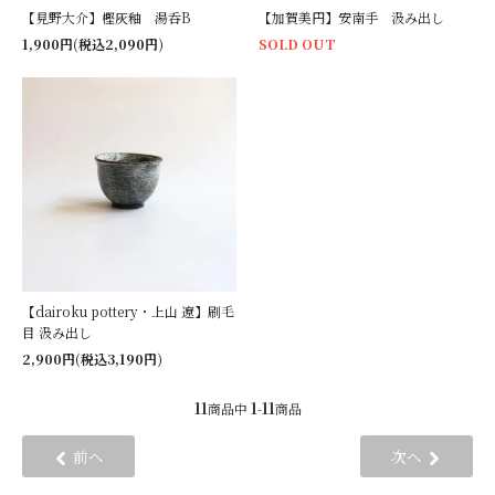
【見野大介】樫灰釉 湯呑B
【加賀美円】安南手 汲み出し
1,900円(税込2,090円)
SOLD OUT
【dairoku pottery・上山 遼】刷毛
目 汲み出し
2,900円(税込3,190円)
11
1
11
商品中
-
商品
前へ
次へ