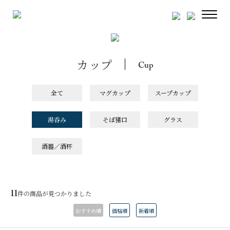
カップ
Cup
全て
マグカップ
スープカップ
湯呑み
そば猪口
グラス
酒器／酒杯
11
件の商品が見つかりました
おすすめ順
価格順
新着順