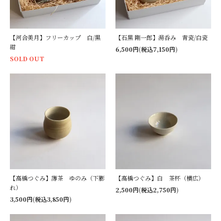
【河合美月】フリーカップ 白/黒
【石黒 剛一郎】湯呑み 青瓷/白瓷
紺
6,500円(税込7,150円)
SOLD OUT
【高橋つぐみ】薄茶 ゆのみ（下膨
【高橋つぐみ】白 茶杯（横広）
れ）
2,500円(税込2,750円)
3,500円(税込3,850円)