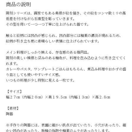
商品の説明
陽刻シリーズは、画家でもある奥様が絵を描き、その絵をコンマ数ミリの高
低差を付けながら石膏型を彫っていきます。
その型を用いて一つ一つ丁寧に仕上げられた器です。
触ると絵柄には凹凸が感じられ、凹凸部分には釉薬の濃淡が現れるため、
絵柄が引き立ち更に素晴らしい表情に仕上げられています。
メイン料理がしっかり映える、存在感のある楕円皿。
陽刻の美しい模様と深みのある釉色が、料理を包み込むように引き立ててく
れます。
カレーやパスタ、ワンプレートごはんはもちろん、煮込み料理やおかずの盛
り皿としても使いやすいサイズ感。
いつもの料理が少し特別に見える一枚です。
【サイズ】
幅２７㎝（内幅２０㎝）×奥１９.５㎝（内幅１３㎝）×高２.８㎝
【素材】
陶器
※手作りの陶器には、表面に細かい鉄点が出ていたり、小穴があったり、細
かい凹凸があったり、施釉の指跡や釉薬のムラがあったりします。