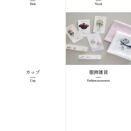
Dish
Vessel
カップ
服飾雑貨
Cup
Fashion accessories