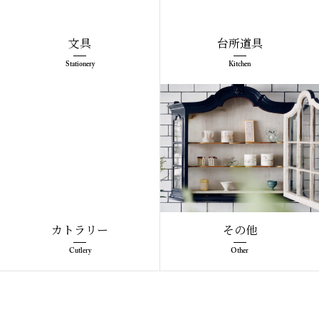
文具
台所道具
Stationery
Kitchen
カトラリー
その他
Cutlery
Other