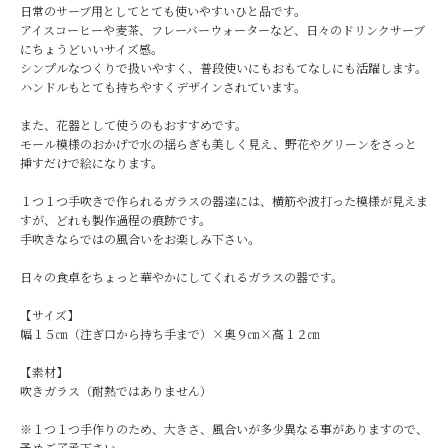
日常のサーブ用としてとても使いやすいひと品です。
アイスコーヒーや麦茶、フレーバーウォーターなど、日々のドリンクサーブ
にちょうどいいサイズ感。
シンプルなつくりで扱いやすく、普段使いにもおもてなしにも活躍します。
ハンドルもとても持ちやすくデザインされています。
また、花器として使うのもおすすめです。
モール模様のおかげで水の揺らぎも美しく見え、野花やグリーンをさっと
挿すだけで絵になります。
１つ１つ手吹きで作られるガラスの器達には、横筋や波打った模様が見えま
すが、どれも製作過程の痕跡です。
手吹きならではの風合いをお楽しみ下さい。
日々の食卓をちょっと華やかにしてくれるガラスの器です。
【サイズ】
幅１５㎝（注ぎ口から持ち手まで）×奥９㎝×高１２㎝
【素材】
吹きガラス（耐熱ではありません）
※１つ１つ手作りのため、大きさ、風合いが多少異なる事がありますので、
予めご了承下さい。