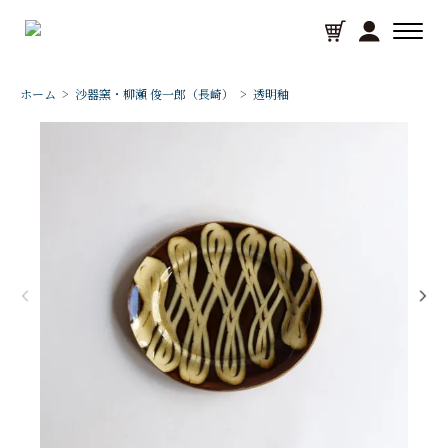
ホーム
>
沙器窯・柳瀬 俊一郎（長崎）
>
透明釉