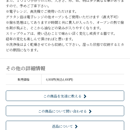
また、１つ１つ手作りのため、大きさ、形、色、柄は多少異なる事がありま
すので、予めご了承下さい。
※電子レンジ、食洗機でご使用いただけます。
グラタン皿は電子レンジの他オーブンもご使用いただけます（直火不可）
※撥水処理はしてありますが時間と共に貫入が入ったり、オーブンの熱で撥
水剤が飛ぶと、そこから油などの染みが入りやすくなります。
スリップウェアは、使い込むことで味わい深く変化し成長する器です。
経年の変化も楽しんで頂ければと思います。
※洗浄後はよく乾燥させてから収納して下さい。湿った状態で収納するとカ
ビの原因になります。
その他の詳細情報
販売価格
4,000円(税込4,400円)
この商品を友達に教える
この商品について問い合わせる
返品について