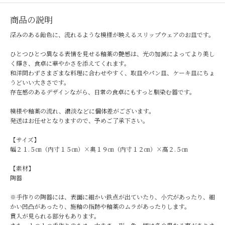
商品の説明
深みのある飴色に、流れるような模様が映えるスリップウェアのお皿です。
ひとつひとつ異なる表情を見せる釉薬の艶感は、光の加減によってより美し
く輝き、食卓に華やかさを添えてくれます。
和洋問わずさまざまな料理に合わせやすく、取皿やパン皿、ケーキ皿にちょ
うどいい大きさです。
存在感のあるデザインながら、日常の食卓にもすっと馴染む器です。
模様や釉薬の流れ、濃淡などに個体差がございます。
発送はお任せとなりますので、予めご了承下さい。
【サイズ】
幅２１.５㎝（内寸１５㎝）×奥１９㎝（内寸１２㎝）×高２.５㎝
【素材】
陶器
※手作りの陶器には、表面に細かい鉄点が出ていたり、小穴があったり、細
かい凹凸があったり、施釉の指跡や釉薬のムラがあったりします。
貫入が見られる部分もあります。