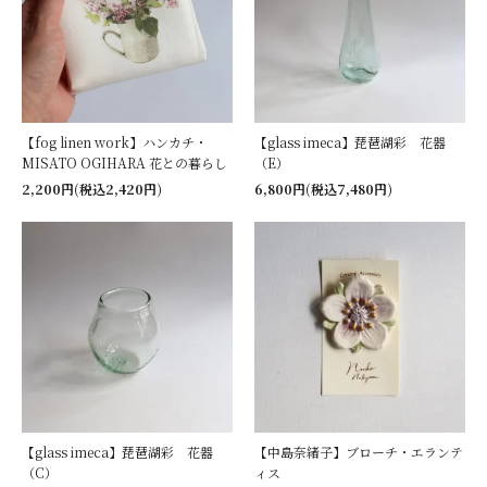
【fog linen work】ハンカチ・
【glass imeca】琵琶湖彩 花器
MISATO OGIHARA 花との暮らし
（E）
2,200円(税込2,420円)
6,800円(税込7,480円)
【glass imeca】琵琶湖彩 花器
【中島奈緒子】ブローチ・エランテ
（C）
ィス