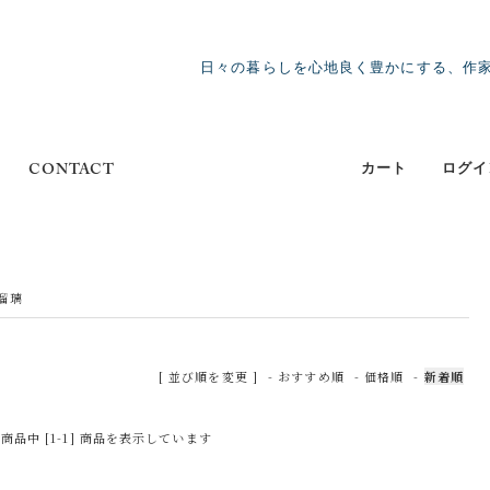
日々の暮らしを心地良く豊かにする、作
カート
ログイ
CONTACT
瑠璃
[ 並び順を変更 ]
-
おすすめ順
-
価格順
-
新着順
] 商品中 [1-1] 商品を表示しています