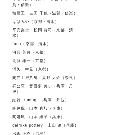
賀・信楽）
穂屋工・吉田 千穂（滋賀・信楽）
ははみや（京都・清水）
平安楽堂・松岡 賢司（京都・清
水）
fuuu（京都・清水）
河合 美月（京都）
北側 雄一（京都）
浦矢 幸見（京都）
陶芸工房八鳥・見野 大介（奈良）
祥公窯・音喜多 美歩（兵庫・丹
波）
紬器 -tumugi-（兵庫・丹波）
陶処風・山本 直毅（兵庫）
陶処風・山本 綾子（兵庫）
dairoku pottery・上山 遼（兵庫）
出嶋 正樹（広島）