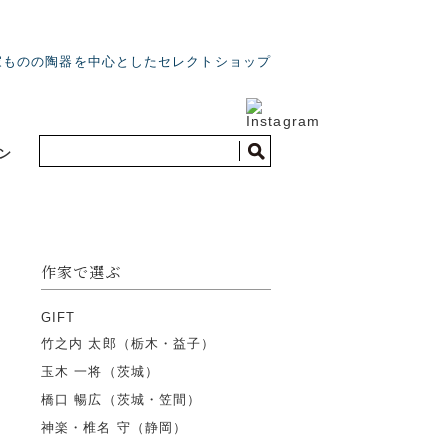
家ものの陶器を中心としたセレクトショップ
ン
作家で選ぶ
GIFT
竹之内 太郎（栃木・益子）
玉木 一将（茨城）
橋口 暢広（茨城・笠間）
神楽・椎名 守（静岡）