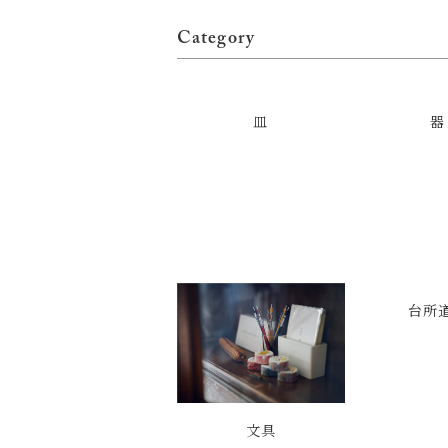
Category
皿
器
台所
文具