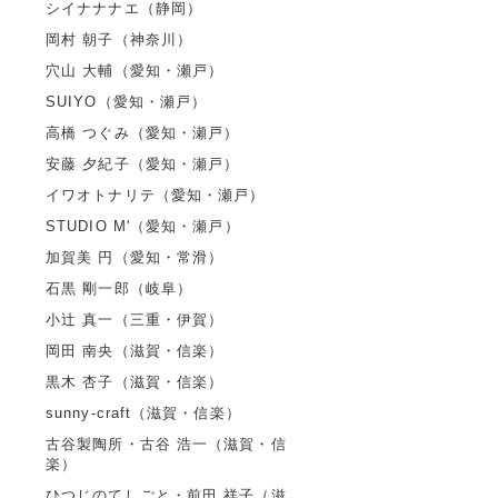
シイナナナエ（静岡）
岡村 朝子（神奈川）
穴山 大輔（愛知・瀬戸）
SUIYO（愛知・瀬戸）
高橋 つぐみ（愛知・瀬戸）
安藤 夕紀子（愛知・瀬戸）
イワオトナリテ（愛知・瀬戸）
STUDIO M'（愛知・瀬戸）
加賀美 円（愛知・常滑）
石黒 剛一郎（岐阜）
小辻 真一（三重・伊賀）
岡田 南央（滋賀・信楽）
黒木 杏子（滋賀・信楽）
sunny-craft（滋賀・信楽）
古谷製陶所・古谷 浩一（滋賀・信
楽）
ひつじのてしごと・前田 祥子（滋