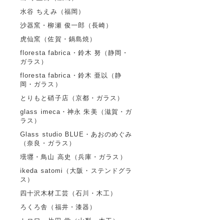
水谷 ちえみ（福岡）
沙器窯・柳瀬 俊一郎（長崎）
虎仙窯（佐賀・鍋島焼）
floresta fabrica・鈴木 努（静岡・
ガラス）
floresta fabrica・鈴木 亜以（静
岡・ガラス）
とりもと硝子店（京都・ガラス）
glass imeca・神永 朱美（滋賀・ガ
ラス）
Glass studio BLUE・あおのめぐみ
（奈良・ガラス）
壜壥・鳥山 高史（兵庫・ガラス）
ikeda satomi（大阪・ステンドグラ
ス）
四十沢木材工芸（石川・木工）
ろくろ舎（福井・漆器）