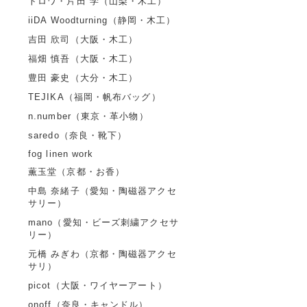
トロワ・片田 学（山梨・木工）
iiDA Woodturning（静岡・木工）
吉田 欣司（大阪・木工）
福畑 慎吾（大阪・木工）
豊田 豪史（大分・木工）
TEJIKA（福岡・帆布バッグ）
n.number（東京・革小物）
saredo（奈良・靴下）
fog linen work
薫玉堂（京都・お香）
中島 奈緒子（愛知・陶磁器アクセ
サリー）
mano（愛知・ビーズ刺繍アクセサ
リー）
元橋 みぎわ（京都・陶磁器アクセ
サリ）
picot（大阪・ワイヤーアート）
onoff（奈良・キャンドル）